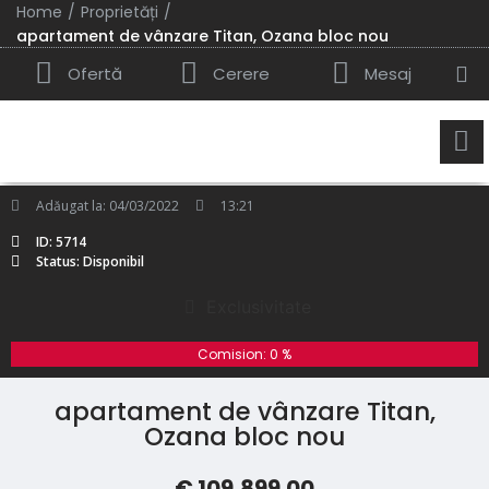
/
/
Home
Proprietăți
apartament de vânzare Titan, Ozana bloc nou
Ofertă
Cerere
Mesaj
Adăugat la:
04/03/2022
13:21
ID: 5714
Status: Disponibil
Exclusivitate
Comision: 0 %
apartament de vânzare Titan,
Ozana bloc nou
€ 109,899.00