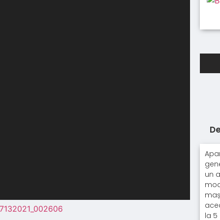
De
Apar
gene
un a
mode
mași
acea
la 5