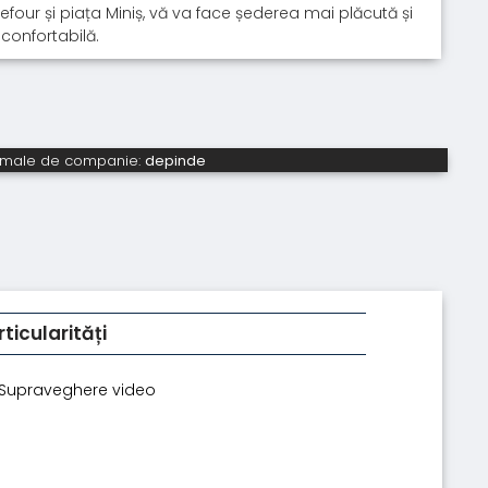
efour și piața Miniș, vă va face șederea mai plăcută și
confortabilă.
imale de companie:
depinde
rticularități
Supraveghere video