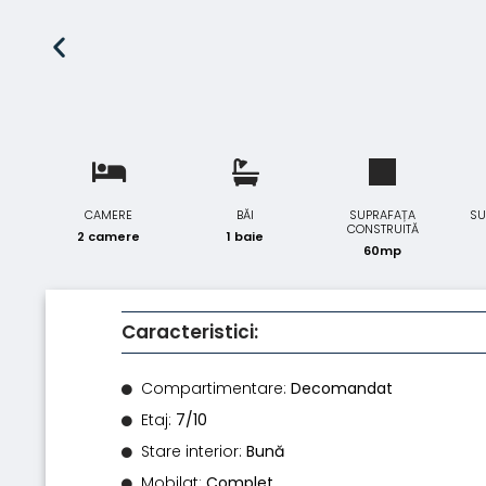
CAMERE
BĂI
SUPRAFAȚA
SU
CONSTRUITĂ
2 camere
1 baie
60mp
Caracteristici:
Compartimentare:
Decomandat
Etaj:
7/10
Stare interior:
Bună
Mobilat:
Complet