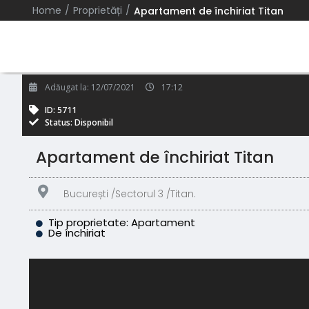
/
/
Home
Proprietăți
Apartament de închiriat Titan
Adăugat la:
12/07/2021
17:12
ID: 5711
Status: Disponibil
Apartament de închiriat Titan
București /
Sectorul 3 /
Titan.
Tip proprietate: Apartament
De închiriat