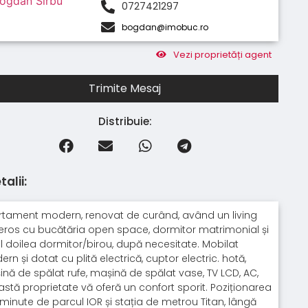
0727421297
bogdan@imobuc.ro
Vezi proprietăți agent
Trimite Mesaj
Distribuie:
talii:
tament modern, renovat de curând, având un living
ros cu bucătăria open space, dormitor matrimonial și
l doilea dormitor/birou, după necesitate. Mobilat
rn și dotat cu plită electrică, cuptor electric. hotă,
nă de spălat rufe, mașină de spălat vase, TV LCD, AC,
stă proprietate vă oferă un confort sporit. Poziționarea
 minute de parcul IOR și stația de metrou Titan, lângă