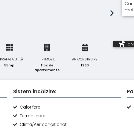
Carr
mai 
an
PRAFAȚA UTILĂ
TIP IMOBIL
AN CONSTRUIRE
55mp
Bloc de
1980
apartamente
Sistem încălzire:
Pa
Calorifere
Termoficare
Climă/Aer condiționat