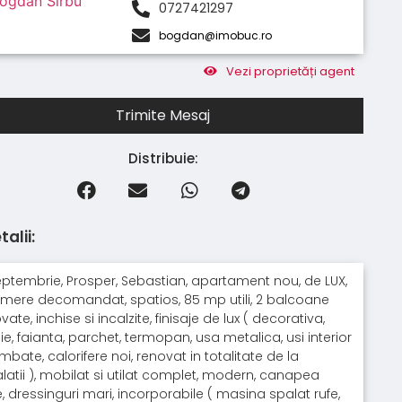
0727421297
bogdan@imobuc.ro
Vezi proprietăți agent
Trimite Mesaj
Distribuie:
talii:
eptembrie, Prosper, Sebastian, apartament nou, de LUX,
mere decomandat, spatios, 85 mp utili, 2 balcoane
vate, inchise si incalzite, finisaje de lux ( decorativa,
ie, faianta, parchet, termopan, usa metalica, usi interior
mbate, calorifere noi, renovat in totalitate de la
alatii ), mobilat si utilat complet, modern, canapea
e, dressinguri mari, incorporabile ( masina spalat rufe,