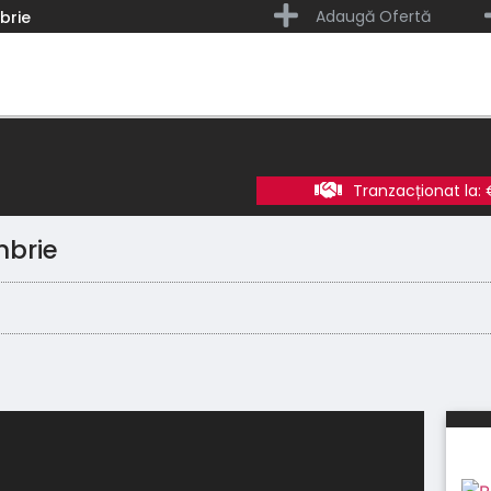
Adaugă Ofertă
brie
Tranzacționat la:
mbrie