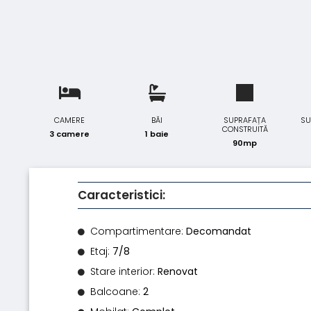
CAMERE
BĂI
SUPRAFAȚA
SU
CONSTRUITĂ
3 camere
1 baie
90mp
Caracteristici:
Compartimentare:
Decomandat
Etaj:
7/8
Stare interior:
Renovat
Balcoane:
2