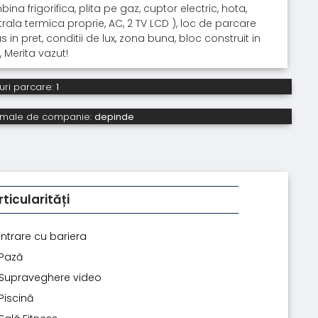
ina frigorifica, plita pe gaz, cuptor electric, hota,
rala termica proprie, AC, 2 TV LCD ), loc de parcare
us in pret, conditii de lux, zona buna, bloc construit in
, Merita vazut!
uri parcare:
1
imale de companie:
depinde
rticularități
Intrare cu bariera
Pază
Supraveghere video
Piscină