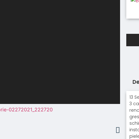
De
13 S
3 ca
reno
gres
schi
inst
piel