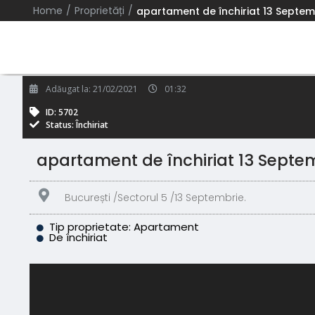
/
/
Home
Proprietăți
apartament de închiriat 13 Septem
Adăugat la:
21/02/2021
01:32
ID: 5702
Status: Închiriat
apartament de închiriat 13 Septe
București /
Sectorul 5 /
13 Septembrie.
Tip proprietate: Apartament
De închiriat