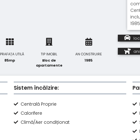
comb
Cent
incl
1985
loc
an
PRAFAȚA UTILĂ
TIP IMOBIL
AN CONSTRUIRE
85mp
Bloc de
1985
apartamente
Sistem încălzire:
Pa
Centrală Proprie
Calorifere
Climă/Aer condiționat